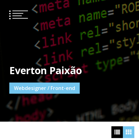
Skip
to
content
Everton Paixão
Webdesigner / Front-end