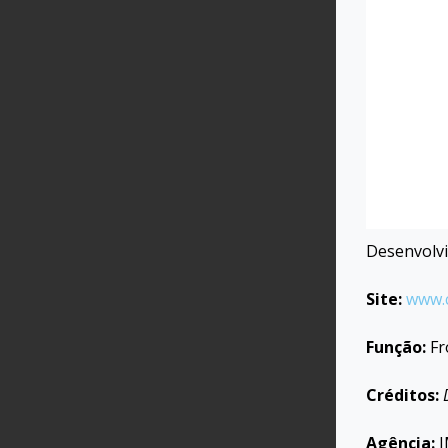
Desenvolvi
Site:
www.c
Função:
Fr
Créditos:
Agência:
I