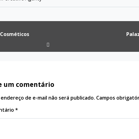
ação
 Cosméticos
Palaz
e um comentário
 endereço de e-mail não será publicado.
Campos obrigató
ntário
*