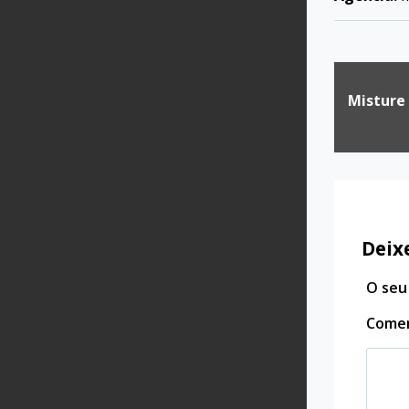
Naveg
Misture
de
Post
Deix
O seu
Come