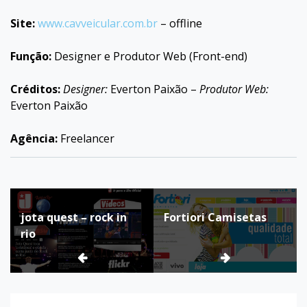
Site:
www.cavveicular.com.br
–
offline
Função:
Designer e Produtor Web (Front-end)
Créditos:
Designer:
Everton Paixão –
Produtor Web:
Everton Paixão
Agência:
Freelancer
Navegação
jota quest – rock in
Fortiori Camisetas
de
rio
Post