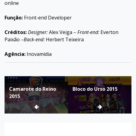
online
Função:
Front-end Developer
Créditos:
Designer:
Alex Veiga –
Front-end:
Everton
Paixão –
Back-end:
Herbert Teixeira
Agência:
Inovamidia
Navegação
Camarote do Reino
Bloco do Urso 2015
de
2015
Post