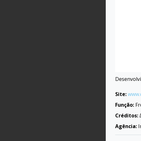
Desenvolvi
Site:
www.c
Função:
Fr
Créditos:
Agência:
I