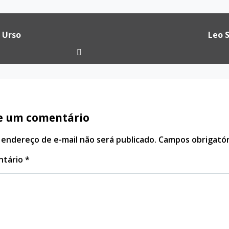
ação
 Urso
Leo 
e um comentário
 endereço de e-mail não será publicado.
Campos obrigató
ntário
*