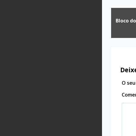
Naveg
Bloco do
de
Post
Deix
O seu
Come