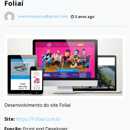
Foliaí
evertonpaixao@gmail.com
3 anos ago
Desenvolvimento do site Foliaí
Site:
https://foliaai.com.br
Função:
Front end Developer