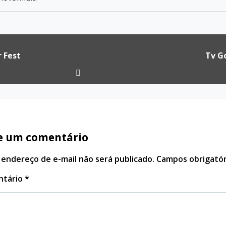
ação
 Fest
Tv G
e um comentário
 endereço de e-mail não será publicado.
Campos obrigató
ntário
*