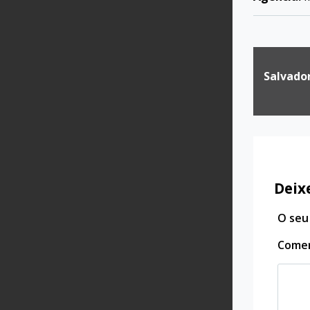
Naveg
Salvador
de
Post
Deix
O seu
Come